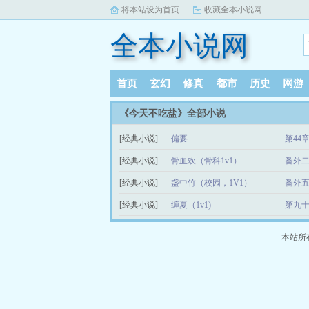
将本站设为首页
收藏全本小说网
全本小说网
首页
玄幻
修真
都市
历史
网游
《今天不吃盐》全部小说
[经典小说]
偏要
第44
[经典小说]
骨血欢（骨科1v1）
番外二
[经典小说]
盏中竹（校园，1V1）
番外五
[经典小说]
缠夏（1v1)
第九十
本站所