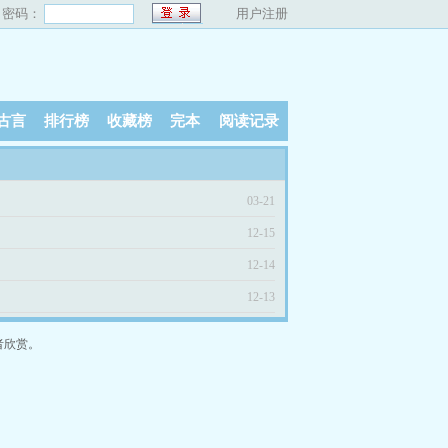
密码：
用户注册
古言
排行榜
收藏榜
完本
阅读记录
03-21
12-15
12-14
12-13
者欣赏。