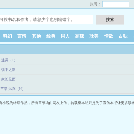
账号：
科幻
言情
其他
经典
同人
高辣
耽美
情欲
古耽
章 迷雾（1）
 镜中之影
 家长见面
三章 温存（H）
有小说为转载作品，所有章节均由网友上传，转载至本站只是为了宣传本书让更多读