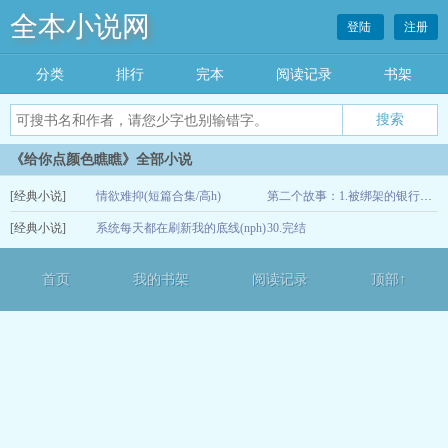
全本小说网
登陆
注册
分类
排行
完本
阅读记录
书架
《给你点颜色瞧瞧》全部小说
[经典小说]
情欲难抑(短篇合集/高h)
第二个故事：1.被绑架的银行女职员
[经典小说]
系统每天都在刷新我的底线(nph)
30.完结
06-04
06-03
首页
我的书架
阅读记录
顶部↑