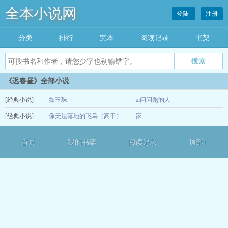
全本小说网
登陆
注册
分类
排行
完本
阅读记录
书架
《迟春昼》全部小说
[经典小说]
如玉珠
ai问问题的人
[经典小说]
像无法落地的飞鸟（高干）
家
06-01
03-24
首页
我的书架
阅读记录
顶部↑