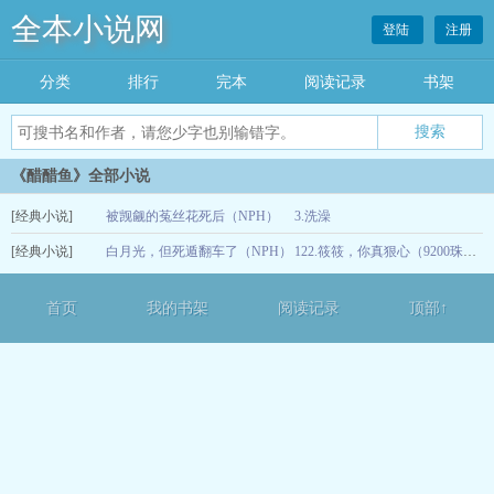
全本小说网
登陆
注册
分类
排行
完本
阅读记录
书架
《醋醋鱼》全部小说
[经典小说]
被觊觎的菟丝花死后（NPH）
3.洗澡
[经典小说]
白月光，但死遁翻车了（NPH）
06-01
122.筱筱，你真狠心（9200珠加更）
02-19
首页
我的书架
阅读记录
顶部↑