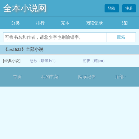
全本小说网
登陆
注册
分类
排行
完本
阅读记录
书架
《ass1623》全部小说
[经典小说]
恶欲（暗黑1v1）
初夜（药jian）
12-14
首页
我的书架
阅读记录
顶部↑