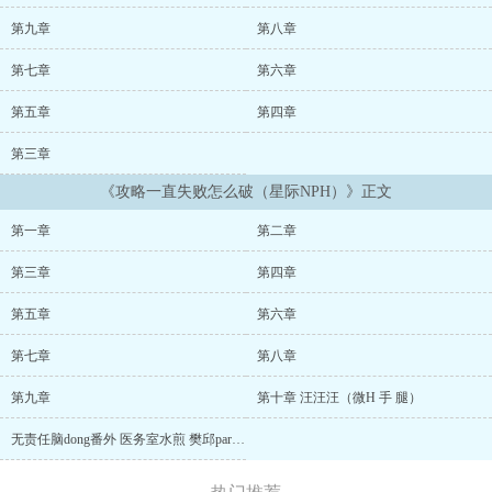
QAQ，请骂男主，别骂女主和作者，如果有喜欢的梗可以留言，我挑
会写的给大家写番外。男主目前暂定四个，后续再加吧。...
第九章
第八章
第七章
第六章
第五章
第四章
第三章
《攻略一直失败怎么破（星际NPH）》正文
第一章
第二章
第三章
第四章
第五章
第六章
第七章
第八章
第九章
第十章 汪汪汪（微H 手 腿）
无责任脑dong番外 医务室水煎 樊邱part（高H）