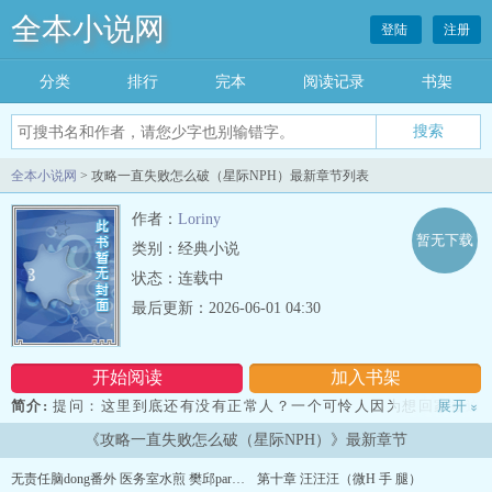
全本小说网
登陆
注册
分类
排行
完本
阅读记录
书架
全本小说网
> 攻略一直失败怎么破（星际NPH）最新章节列表
作者：
Loriny
暂无下载
类别：经典小说
状态：连载中
最后更新：2026-06-01 04:30
开始阅读
加入书架
简介:
提问：这里到底还有没有正常人？一个可怜人因为想回家被迫
展开
»
攻略各种人，然而一直失败，心力交瘁，系统又提供不了任何金手指
《攻略一直失败怎么破（星际NPH）》最新章节
的故事。男全洁，贞洁是男人最好的嫁妆。PS：作者第一次更文很多
地方逻辑有问题，大家不要骂我就行，作品三观不代表作者三观
无责任脑dong番外 医务室水煎 樊邱part（高H）
第十章 汪汪汪（微H 手 腿）