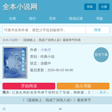
全本小说网
登陆
注册
分类
排行
完本
阅读记录
书架
全本小说网
> 《退婚路上，我成了深情人设》最新章节列表
作者：
小魚仔
暂无下载
类别：经典小说
状态：连载中
最后更新：2026-06-03 04:00
开始阅读
加入书架
简介:
江执礼和好友宋书律下班时出了车祸，再睁眼，竟穿到一个以
展开
»
诗为命的架空王朝。坏消息：她穿成了京城闻名的诗难嫡女，文采烂
《《退婚路上，我成了深情人设》》最新章节
到全国皆知。更坏的消息：她居然还有一个未婚妻。最好消息：未婚
妻沈昭微好像很讨厌她。江执礼松了一口气。太好了。只要她继续保
15
14