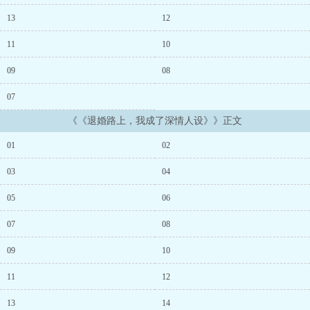
持原主水准，沈昭微一定会主动退婚。结果——她在诗会随口yin了首
花诗。众人感动落泪：「这一定是送给沈姑娘的吧？啊啊啊好浪
13
12
漫！」她压力太大，在家唱了首情歌。刚好路过的沈昭微耳尖泛红：
「她……是唱给我的吗？」她想故意出糗，投壶时随手一把luan撒。
11
10
结果一阵风过，十支全中。众人震惊：「文武双全！公孙小姐是不是
在沈姑娘面前表现自己？」江执礼：「……」终于，她鼓起勇气，在
09
08
马车上开口。「沈姑娘，我觉得这婚事……」话没说完，马车猛地一
07
颠。她整个人直接撞进沈昭微怀里。沈昭微：「……」江执礼：
「……」沈昭微红着脸，轻声问：「执礼，妳刚要同我说什么？」刚
《《退婚路上，我成了深情人设》》正文
吃完人家豆腐，完全说不出退婚两个字的江执礼：「……没什么。」
全京城：给我成婚！！！！这次是古代小甜文 保证甜到蛀牙...
01
02
03
04
05
06
07
08
09
10
11
12
13
14