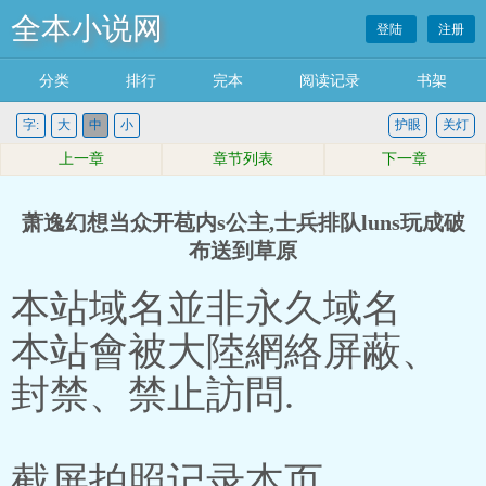
全本小说网
登陆
注册
分类
排行
完本
阅读记录
书架
字:
大
中
小
护眼
关灯
上一章
章节列表
下一章
萧逸幻想当众开苞内s公主,士兵排队luns玩成破
布送到草原
本站域名並非永久域名
本站會被大陸網絡屏蔽、
封禁、禁止訪問.
截屏拍照记录本页。