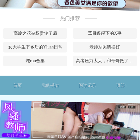
热门推荐
高岭之花被权贵轮了后
眾目睽睽下的X事
女大学生下乡后的Yluan日常
老师别哭请摆好
炖rou合集
高考压力太大，和哥哥做了什么
首页
我的书架
阅读记录
顶部↑